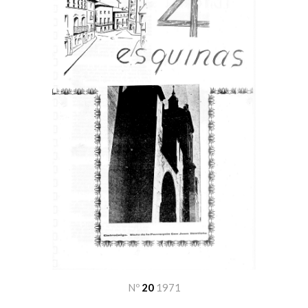
Nº
20
19
71