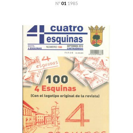
Nº
01
19
85