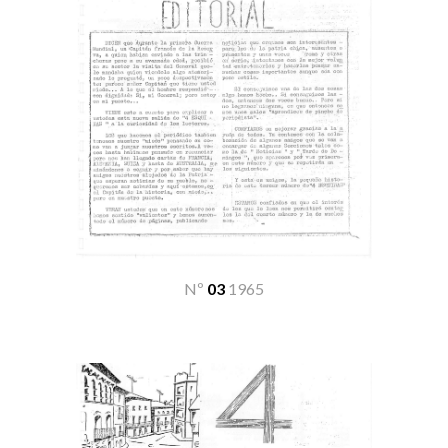
Nº
03
19
65