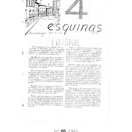
Nº
05
19
65