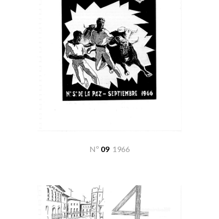
Nº
09
19
66