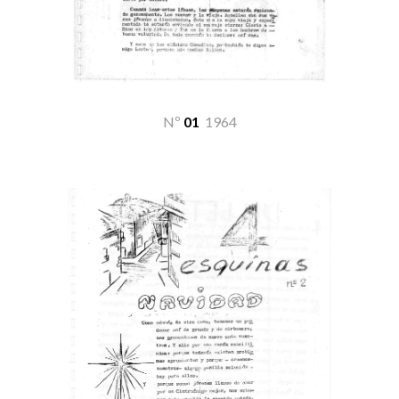
Nº
01
19
64