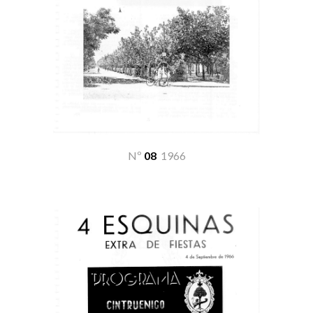
Nº
08
19
66