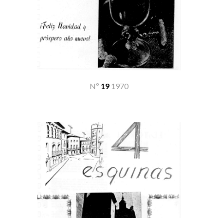
Nº
19
19
70