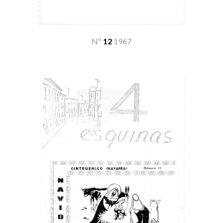
Nº
12
19
67