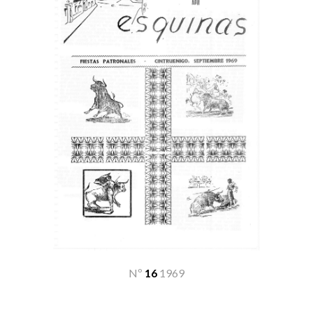
Nº
16
19
69