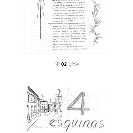
Nº
02
19
64