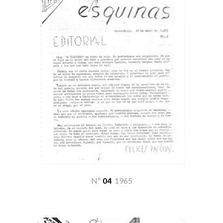
Nº
04
19
65