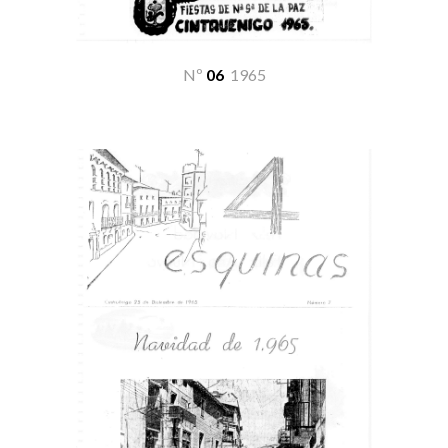
Nº
06
19
65