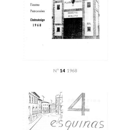
Nº
14
19
68