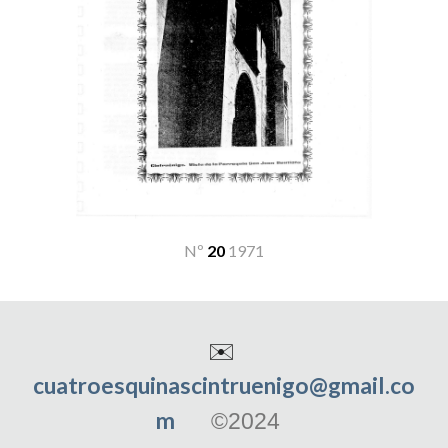
Nº
20
19
71
✉️
cuatroesquinascintruenigo@gmail.co
m
©2024