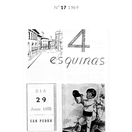
Nº
17
19
69