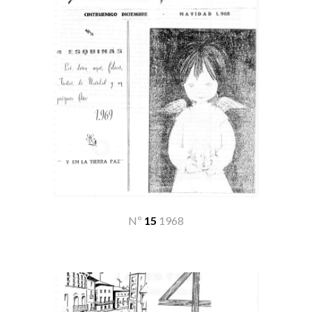
Nº
15
19
68