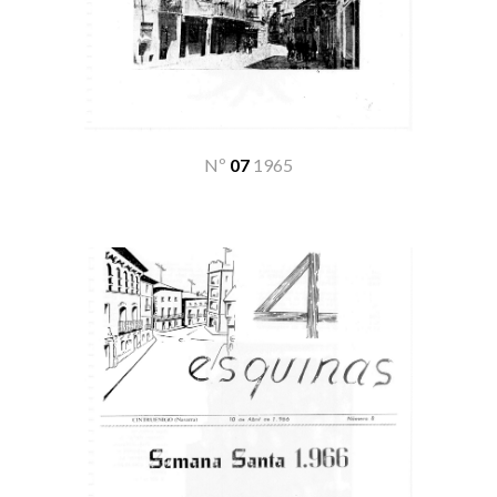
Nº
07
19
65