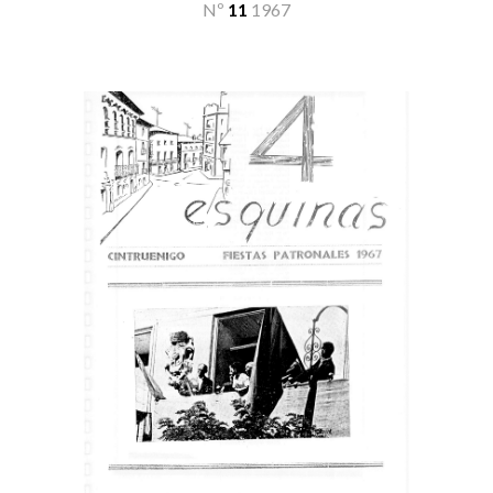
Nº
11
19
67